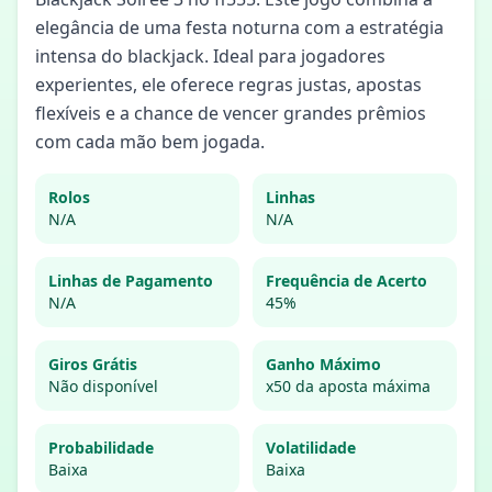
elegância de uma festa noturna com a estratégia
intensa do blackjack. Ideal para jogadores
experientes, ele oferece regras justas, apostas
flexíveis e a chance de vencer grandes prêmios
com cada mão bem jogada.
Rolos
Linhas
N/A
N/A
Linhas de Pagamento
Frequência de Acerto
N/A
45%
Giros Grátis
Ganho Máximo
Não disponível
x50 da aposta máxima
Probabilidade
Volatilidade
Baixa
Baixa