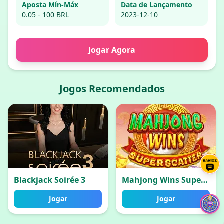
Aposta Mín-Máx
Data de Lançamento
0.05 - 100 BRL
2023-12-10
Jogar Agora
Jogos Recomendados
Blackjack Soirée 3
Mahjong Wins Super Scatter
Jogar
Jogar