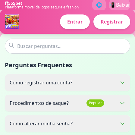
ff555bet
🌐
📲 Baixar
Plataforma móvel de jogos segura e fashion
Entrar
Registrar
Perguntas Frequentes
Como registrar uma conta?
Procedimentos de saque?
Popular
Como alterar minha senha?