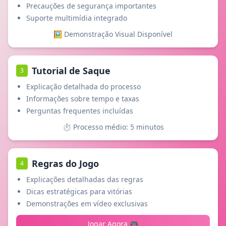
Precauções de segurança importantes
Suporte multimídia integrado
🖼️ Demonstração Visual Disponível
Tutorial de Saque
3
Explicação detalhada do processo
Informações sobre tempo e taxas
Perguntas frequentes incluídas
⏱️ Processo médio: 5 minutos
Regras do Jogo
4
Explicações detalhadas das regras
Dicas estratégicas para vitórias
Demonstrações em vídeo exclusivas
Jogar Agora 🎮