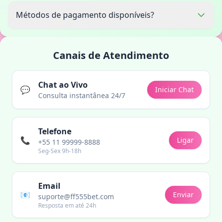
Métodos de pagamento disponíveis?
Canais de Atendimento
Chat ao Vivo
💬
Iniciar Chat
Consulta instantânea 24/7
Telefone
📞
Ligar
+55 11 99999-8888
Seg-Sex 9h-18h
Email
📧
Enviar
suporte@ff555bet.com
Resposta em até 24h