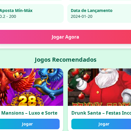
Aposta Mín-Máx
Data de Lançamento
0.2 - 200
2024-01-20
Jogar Agora
Jogos Recomendados
 Mansions – Luxo e Sorte
Jogar
Jogar