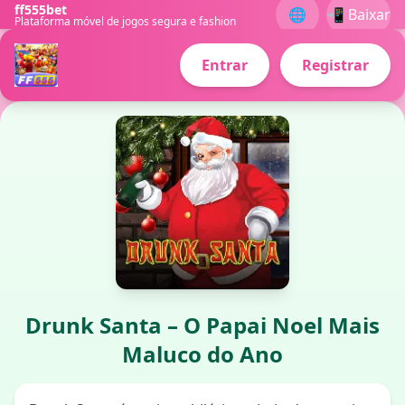
ff555bet
🌐
📲 Baixar
Plataforma móvel de jogos segura e fashion
Entrar
Registrar
Drunk Santa – O Papai Noel Mais
Maluco do Ano