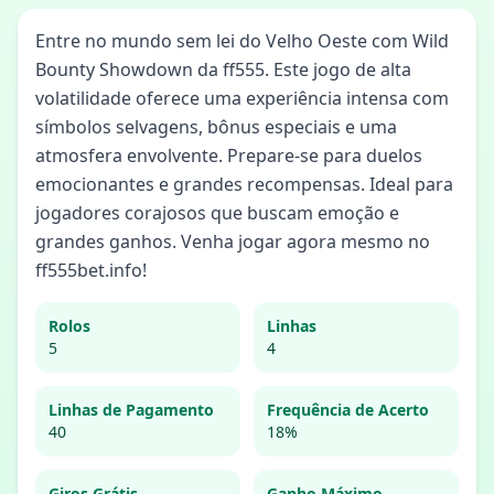
Entre no mundo sem lei do Velho Oeste com Wild
Bounty Showdown da ff555. Este jogo de alta
volatilidade oferece uma experiência intensa com
símbolos selvagens, bônus especiais e uma
atmosfera envolvente. Prepare-se para duelos
emocionantes e grandes recompensas. Ideal para
jogadores corajosos que buscam emoção e
grandes ganhos. Venha jogar agora mesmo no
ff555bet.info!
Rolos
Linhas
5
4
Linhas de Pagamento
Frequência de Acerto
40
18%
Giros Grátis
Ganho Máximo