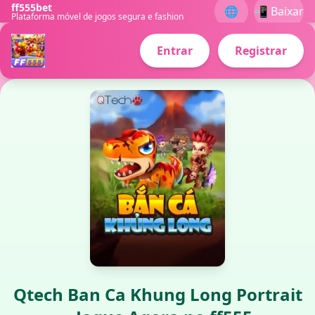
ff555bet
🌐
📲 Baixar
Plataforma móvel de jogos segura e fashion
Entrar
Registrar
Qtech Ban Ca Khung Long Portrait