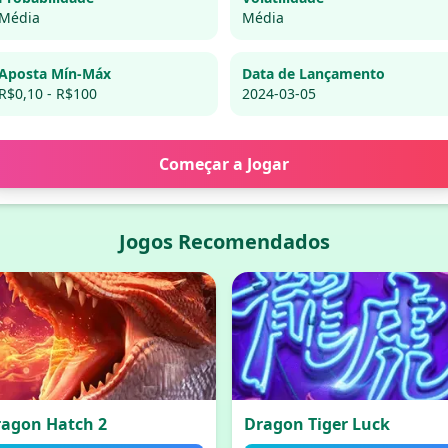
Média
Média
Aposta Mín-Máx
Data de Lançamento
R$0,10 - R$100
2024-03-05
Começar a Jogar
Jogos Recomendados
agon Hatch 2
Dragon Tiger Luck