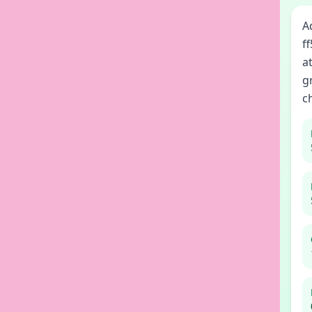
A
f
a
g
c