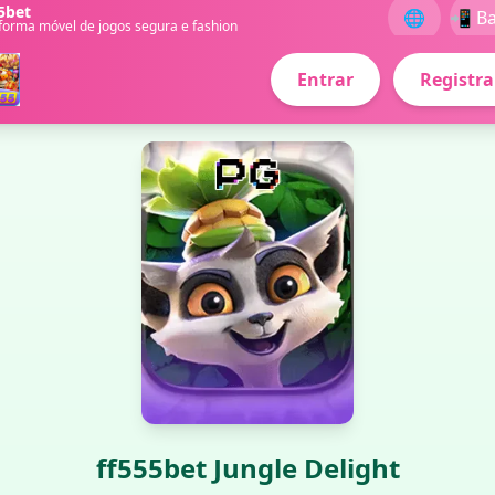
5bet
🌐
📲 Ba
forma móvel de jogos segura e fashion
Entrar
Registra
ff555bet Jungle Delight