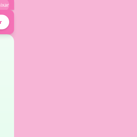
ixar
r