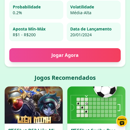
Probabilidade
Volatilidade
0.2%
Média-Alta
Aposta Mín-Máx
Data de Lançamento
R$1 - R$200
20/01/2024
Jogar Agora
Jogos Recomendados